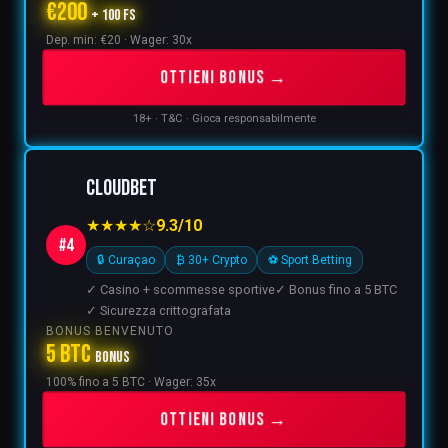
€200
+ 100 FS
Dep. min: €20 · Wager: 30x
Ottieni Bonus →
18+ · T&C · Gioca responsabilmente
Cloudbet
★★★★☆
9.3/10
#4
🔒 Curaçao
₿ 30+ Crypto
⚽ Sport Betting
✓ Casino + scommesse sportive
✓ Bonus fino a 5 BTC
✓ Sicurezza crittografata
BONUS BENVENUTO
5 BTC
Bonus
100% fino a 5 BTC · Wager: 35x
Ottieni Bonus →