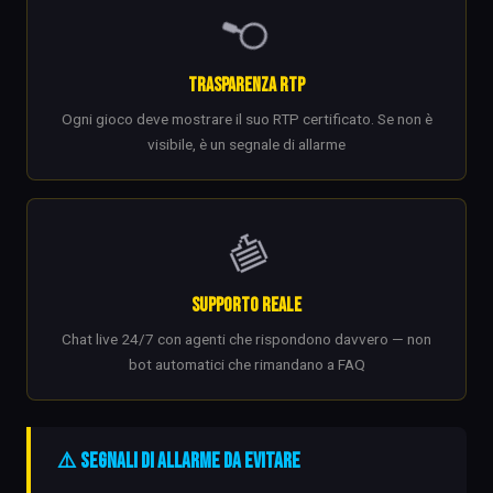
🔍
Trasparenza RTP
Ogni gioco deve mostrare il suo RTP certificato. Se non è
visibile, è un segnale di allarme
💬
Supporto Reale
Chat live 24/7 con agenti che rispondono davvero — non
bot automatici che rimandano a FAQ
⚠️ Segnali di Allarme da Evitare