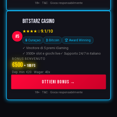
18+ · T&C · Gioca responsabilmente
BitStarz Casino
★★★★☆
9.1/10
#5
🔒 Curaçao
₿ Bitcoin
🏆 Award Winning
✓ Vincitore di 5 premi iGaming
✓ 3500+ slot e giochi live
✓ Supporto 24/7 in italiano
BONUS BENVENUTO
€500
+ 180 FS
Dep. min: €20 · Wager: 40x
Ottieni Bonus →
18+ · T&C · Gioca responsabilmente