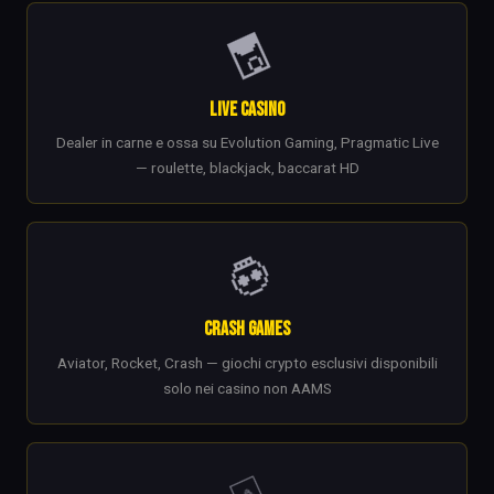
🎴
Live Casino
Dealer in carne e ossa su Evolution Gaming, Pragmatic Live
— roulette, blackjack, baccarat HD
💀
Crash Games
Aviator, Rocket, Crash — giochi crypto esclusivi disponibili
solo nei casino non AAMS