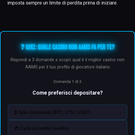
imposta sempre un limite di perdita prima di iniziare.
❓ Quiz: Quale Casino Non AAMS Fa Per Te?
Rispondi a 3 domande e scopri qual è il miglior casino non
AAMS per il tuo profilo di giocatore italiano
Domanda 1 di 3
Come preferisci depositare?
₿ Solo criptovalute (BTC, ETH, USDT)
💳 Carta di credito / bonifico