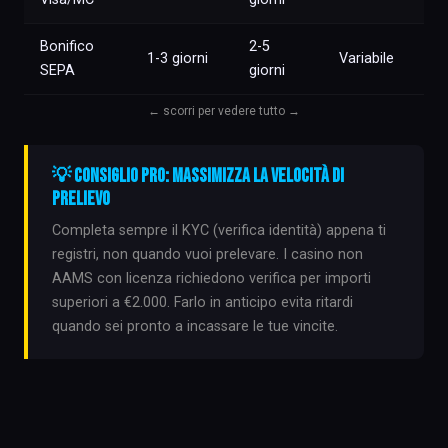
Bonifico
2-5
1-3 giorni
Variabile
SEPA
giorni
← scorri per vedere tutto →
💡 Consiglio Pro: Massimizza la Velocità di
Prelievo
Completa sempre il KYC (verifica identità) appena ti
registri, non quando vuoi prelevare. I casino non
AAMS con licenza richiedono verifica per importi
superiori a €2.000. Farlo in anticipo evita ritardi
quando sei pronto a incassare le tue vincite.