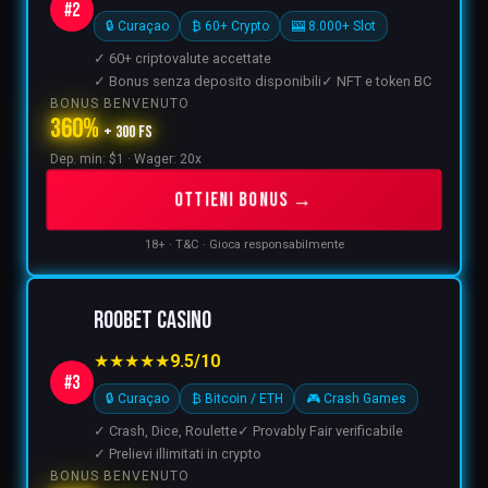
#2
🔒 Curaçao
₿ 60+ Crypto
🎰 8.000+ Slot
✓ 60+ criptovalute accettate
✓ Bonus senza deposito disponibili
✓ NFT e token BC
BONUS BENVENUTO
360%
+ 300 FS
Dep. min: $1 · Wager: 20x
Ottieni Bonus →
18+ · T&C · Gioca responsabilmente
Roobet Casino
★★★★★
9.5/10
#3
🔒 Curaçao
₿ Bitcoin / ETH
🎮 Crash Games
✓ Crash, Dice, Roulette
✓ Provably Fair verificabile
✓ Prelievi illimitati in crypto
BONUS BENVENUTO