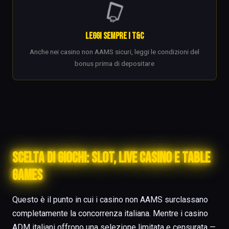
📋
Leggi Sempre i T&C
Anche nei casino non AAMS sicuri, leggi le condizioni del
bonus prima di depositare
Scelta di Giochi: Slot, Live Casino e Table
Games
Questo è il punto in cui i casino non AAMS surclassano
completamente la concorrenza italiana. Mentre i casino
ADM italiani offrono una selezione limitata e censurata —