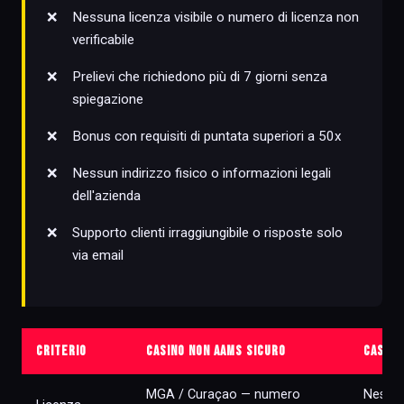
Nessuna licenza visibile o numero di licenza non
verificabile
Prelievi che richiedono più di 7 giorni senza
spiegazione
Bonus con requisiti di puntata superiori a 50x
Nessun indirizzo fisico o informazioni legali
dell'azienda
Supporto clienti irraggiungibile o risposte solo
via email
Criterio
Casino NON AAMS Sicuro
Casino
MGA / Curaçao — numero
Nessun