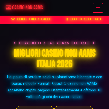
🎰 CASINO NON AAMS
☰
💎 BONUS FINO A €3000
₿ CRYPTO ACCETTATE
✦ BENVENUTI A LAS VEGAS DIGITALE ✦
Migliori Casino Non AAMS
Italia 2026
Hai paura di perdere soldi su piattaforme bloccate e con
bonus ridicoli? Fermati. Questi 5 casino non AAMS
accettano crypto, pagano istantaneamente e offrono 10
volte più giochi dei casino italiani.