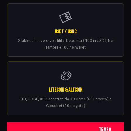
💵
USDT / USDC
Stablecoin = zero volatilità. Deposita €100 in USDT, hai
sempre €100 nel wallet
🐶
Litecoin & Altcoin
LTC, DOGE, XRP accettati da BC.Game (60+ crypto) e
Cloudbet (30+ crypto)
Tempo