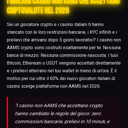
I Migliori Casino Non AAMS che Accettano
Criptovalute nel 2026
Sei un giocatore crypto e i casino italiani ti hanno
stancato con le loro restrizioni bancarie, i KYC infiniti e i
prelievi che arrivano dopo 5 giorni lavorativi? I casino non
AAMS crypto sono costruiti esattamente per te. Nessuna
banca di mezzo. Nessuna commissione nascosta. I tuoi
Bitcoin, Ethereum o USDT vengono accettati direttamente
e i prelievi atterrano nel tuo wallet in meno di un'ora. È il
motivo per cui oltre il 60% dei nuovi giocatori italiani di
casino scelge piattaforme non AAMS nel 2026.
"I casino non AAMS che accettano crypto
hanno cambiato le regole del gioco: zero
commissioni bancarie, prelievi in 10 minuti, e